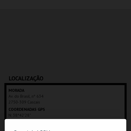
COLISEU PORTO
AGEAS
MAIS INFO
COMPRAR
LOCALIZAÇÃO
MORADA
Av. do Brasil, nº 634
2750-309 Cascais
COORDENADAS GPS
N: 38º42'28"
W: 09º25'01"