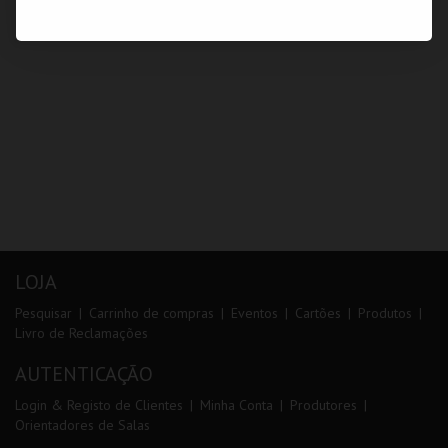
LOJA
Pesquisar
Carrinho de compras
Eventos
Cartões
Produtos
Livro de Reclamações
AUTENTICAÇÃO
Login & Registo de Clientes
Minha Conta
Produtores
Orientadores de Salas