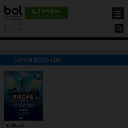
Olá,
iniciar sessão
PT
0
CARRINHO
LEMON IBÉRIA LDA
EVENTOS
CARTÕES
PRODUTOS
DJ RISCAS