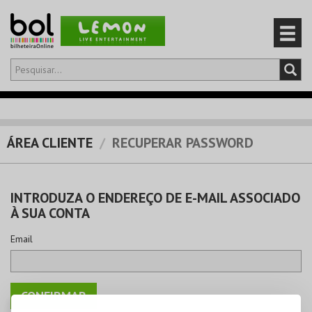
Olá,
iniciar sessão
PT
0
CARRINHO
ÁREA CLIENTE
RECUPERAR PASSWORD
EVENTOS
INTRODUZA O ENDEREÇO DE E-MAIL ASSOCIADO
CARTÕES
À SUA CONTA
PRODUTOS
Email