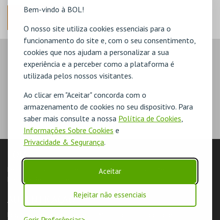
Bem-vindo à BOL!
ANTERIOR
O nosso site utiliza cookies essenciais para o
funcionamento do site e, com o seu consentimento,
cookies que nos ajudam a personalizar a sua
experiência e a perceber como a plataforma é
utilizada pelos nossos visitantes.
Ao clicar em "Aceitar" concorda com o
armazenamento de cookies no seu dispositivo. Para
saber mais consulte a nossa
Política de Cookies
,
Informações Sobre Cookies
e
Privacidade & Segurança
.
LOJA
Pesquisar
Carrinho de compras
Eventos
Cartões
Produtos
Aceitar
Livro de Reclamações
Rejeitar não essenciais
AUTENTICAÇÃO
Login & Registo de Clientes
Minha Conta
Produtores
Gerir Preferências